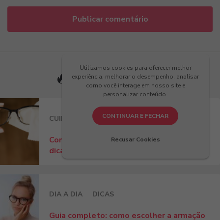
Utilizamos cookies para oferecer melhor
Artigos populares
experiência, melhorar o desempenho, analisar
como você interage em nosso site e
personalizar conteúdo.
CONTINUAR E FECHAR
CUIDADOS
DIA A DIA
DICAS
Como tirar mancha da lente do óculos:
Recusar Cookies
dicas e produtos essenciais da Kessy!
DIA A DIA
DICAS
Guia completo: como escolher a armação