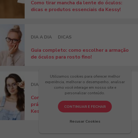
Como tirar mancha da lente do óculos:
dicas e produtos essenciais da Kessy!
DIA A DIA
DICAS
Guia completo: como escolher a armação
de óculos para rosto fino!
Utilizamos cookies para oferecer melhor
experiência, melhorar o desempenho, analisar
DIA A DIA
DICAS
como você interage em nosso site e
personalizar conteúdo.
Como ajustar óculos no nariz? Dicas
práticas para conforto e estilo com
CONTINUAR E FECHAR
Kessy!
Recusar Cookies