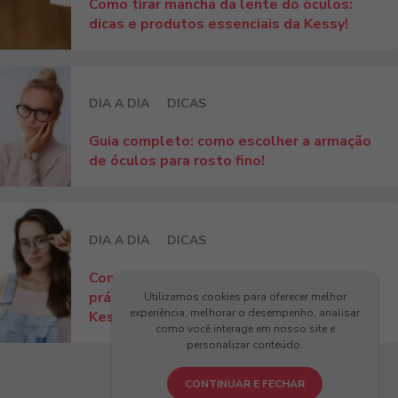
Como tirar mancha da lente do óculos:
dicas e produtos essenciais da Kessy!
DIA A DIA
DICAS
Guia completo: como escolher a armação
de óculos para rosto fino!
DIA A DIA
DICAS
Como ajustar óculos no nariz? Dicas
práticas para conforto e estilo com
Utilizamos cookies para oferecer melhor
experiência, melhorar o desempenho, analisar
Kessy!
como você interage em nosso site e
personalizar conteúdo.
CONTINUAR E FECHAR