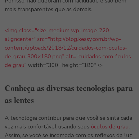
Por isso, não quebram com facilidade e são bem
mais transparentes que as demais.
<img class="size-medium wp-image-220
aligncenter" src="http://blog.kessy.com.br/wp-
content/uploads/2018/12/cuidados-com-oculos-
de-grau-300×180.png" alt="cuidados com
óculos
de grau
” width=”300″ height=”180″ />
Conheça as diversas tecnologias para
as lentes
A tecnologia contribui para que você se sinta cada
vez mais confortável usando seus
óculos de grau
.
Assim, se você se incomoda com os reflexos da luz