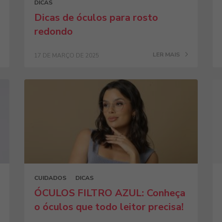
DICAS
Dicas de óculos para rosto
redondo
LER MAIS
17 DE MARÇO DE 2025
CUIDADOS
DICAS
ÓCULOS FILTRO AZUL: Conheça
o óculos que todo leitor precisa!