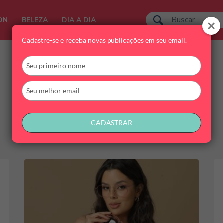
ON
BELEZA
DIA A DIA
Cadastre-se e receba novas publicações em seu email.
Digite
seu
nome
Digite
seu
email
CADASTRAR