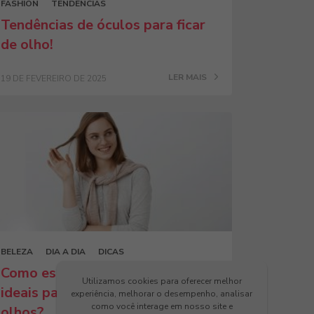
FASHION
TENDÊNCIAS
Tendências de óculos para ficar
de olho!
LER MAIS
19 DE FEVEREIRO DE 2025
BELEZA
DIA A DIA
DICAS
Como escolher os óculos Kessy
Utilizamos cookies para oferecer melhor
ideais para diferentes tipos de
experiência, melhorar o desempenho, analisar
como você interage em nosso site e
olhos?