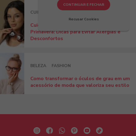
CONTINUAR E FECHAR
CUIDADOS
DIA A DIA
DICAS
Recusar Cookies
Cuidados com os Olhos Durante a
Primavera: Dicas para Evitar Alergias e
Desconfortos
BELEZA
FASHION
Como transformar o óculos de grau em um
acessório de moda que valoriza seu estilo