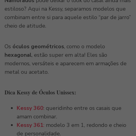
Namorados
pode deixar o look do casal ainda mais
estiloso? Aqui na Kessy, separamos modelos que
combinam entre si para aquele estilo “par de jarro”
cheio de atitude.
Os
óculos geométricos
, como o modelo
hexagonal
, estão super em alta! Eles são
modernos, versáteis e aparecem em armações de
metal ou acetato.
Dica Kessy de Óculos Unissex:
Kessy 360
: queridinho entre os casais que
amam combinar.
Kessy 361
:
modelo 3 em 1, redondo e cheio
de personalidade.