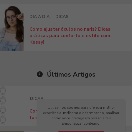
DIA A DIA
DICAS
Como ajustar óculos no nariz? Dicas
práticas para conforto e estilo com
Kessy!
Últimos Artigos
DICAS
Utilizamos cookies para oferecer melhor
Como escolher armação para o seu
experiência, melhorar o desempenho, analisar
formato de rosto: guia 2026
como você interage em nosso site e
personalizar conteúdo.