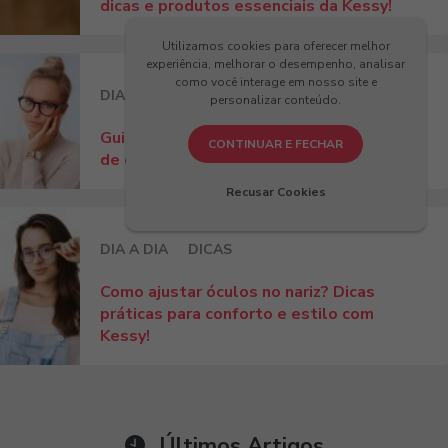
dicas e produtos essenciais da Kessy!
Utilizamos cookies para oferecer melhor
experiência, melhorar o desempenho, analisar
como você interage em nosso site e
DIA A DIA
DICAS
personalizar conteúdo.
Guia completo: como escolher a armação
CONTINUAR E FECHAR
de óculos para rosto fino!
Recusar Cookies
DIA A DIA
DICAS
Como ajustar óculos no nariz? Dicas
práticas para conforto e estilo com
Kessy!
Últimos Artigos