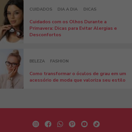
CUIDADOS
DIA A DIA
DICAS
Cuidados com os Olhos Durante a
Primavera: Dicas para Evitar Alergias e
Desconfortos
BELEZA
FASHION
Como transformar o óculos de grau em um
acessório de moda que valoriza seu estilo