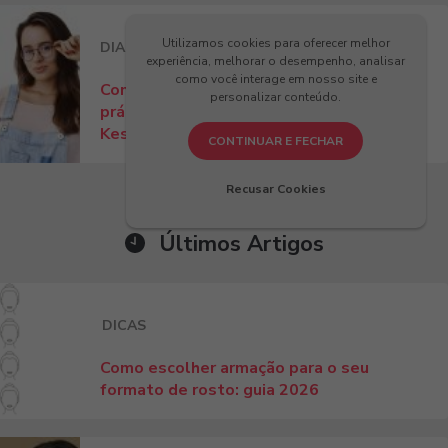
Utilizamos cookies para oferecer melhor
DIA A DIA
DICAS
experiência, melhorar o desempenho, analisar
como você interage em nosso site e
Como ajustar óculos no nariz? Dicas
personalizar conteúdo.
práticas para conforto e estilo com
Kessy!
CONTINUAR E FECHAR
Recusar Cookies
Últimos Artigos
DICAS
Como escolher armação para o seu
formato de rosto: guia 2026