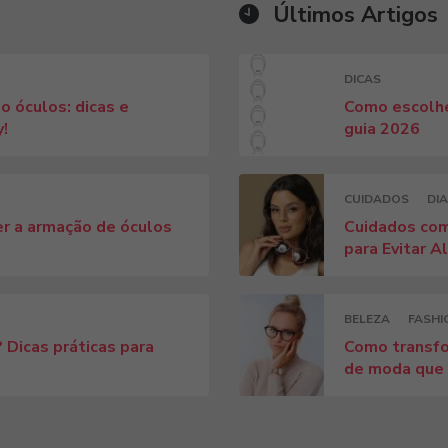
Últimos Artigos
DICAS
o óculos: dicas e
Como escolhe
y!
guia 2026
CUIDADOS
DIA
r a armação de óculos
Cuidados com
para Evitar A
BELEZA
FASHI
 Dicas práticas para
Como transfo
!
de moda que v