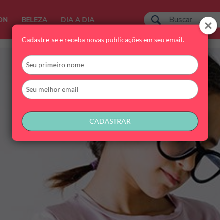
ON
BELEZA
DIA A DIA
Cadastre-se e receba novas publicações em seu email.
Digite
seu
nome
Digite
seu
email
CADASTRAR