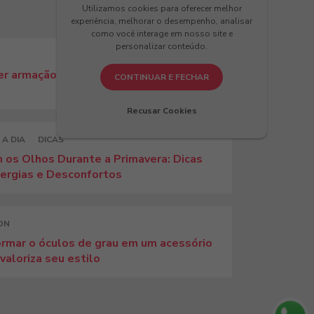
Utilizamos cookies para oferecer melhor
experiência, melhorar o desempenho, analisar
como você interage em nosso site e
personalizar conteúdo.
r armação para o seu formato de rosto:
CONTINUAR E FECHAR
Recusar Cookies
 A DIA
DICAS
 os Olhos Durante a Primavera: Dicas
lergias e Desconfortos
ON
rmar o óculos de grau em um acessório
aloriza seu estilo