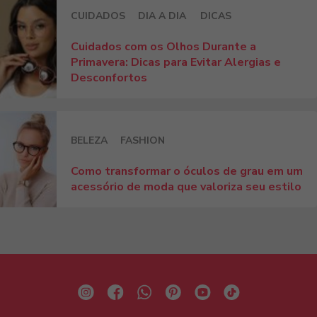
CUIDADOS
DIA A DIA
DICAS
Cuidados com os Olhos Durante a
Primavera: Dicas para Evitar Alergias e
Desconfortos
BELEZA
FASHION
Como transformar o óculos de grau em um
acessório de moda que valoriza seu estilo