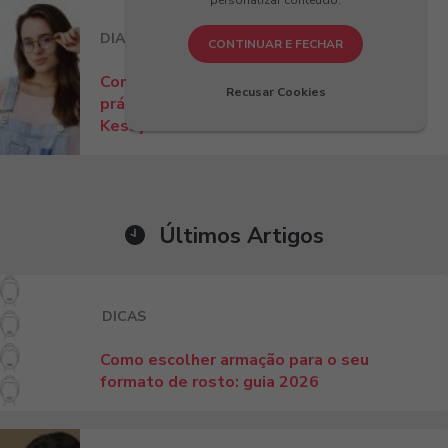
personalizar conteúdo.
DIA A DIA
DICAS
CONTINUAR E FECHAR
Como ajustar óculos no nariz? Dicas
Recusar Cookies
práticas para conforto e estilo com
Kessy!
Últimos Artigos
DICAS
Como escolher armação para o seu
formato de rosto: guia 2026