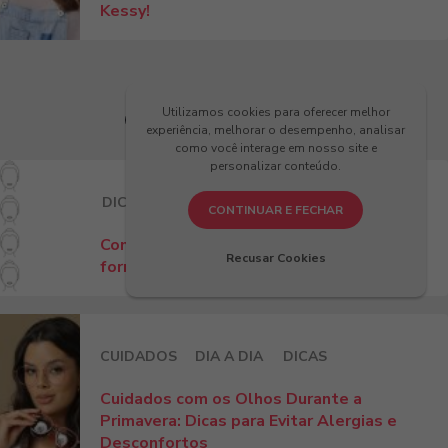
Kessy!
Utilizamos cookies para oferecer melhor
Últimos Artigos
experiência, melhorar o desempenho, analisar
como você interage em nosso site e
personalizar conteúdo.
DICAS
CONTINUAR E FECHAR
Como escolher armação para o seu
Recusar Cookies
formato de rosto: guia 2026
CUIDADOS
DIA A DIA
DICAS
Cuidados com os Olhos Durante a
Primavera: Dicas para Evitar Alergias e
Desconfortos