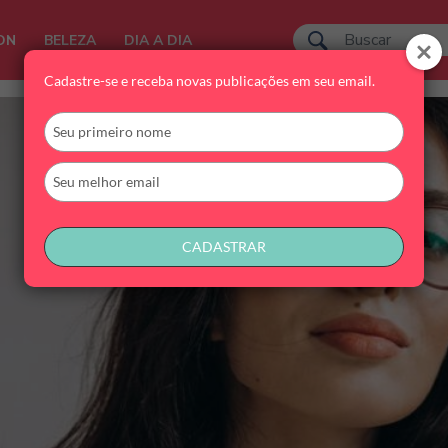
ON
BELEZA
DIA A DIA
Cadastre-se e receba novas publicações em seu email.
Digite
seu
nome
Digite
seu
email
CADASTRAR