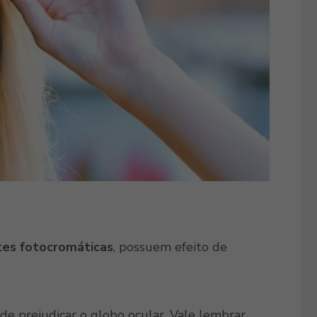
tes fotocromáticas
, possuem efeito de
de prejudicar o globo ocular. Vale lembrar