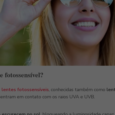
e fotossensível?
s
lentes fotossensíveis
, conhecidas também como
len
 entram em contato com os raios UVA e UVB.
e escurecem no sol
, bloqueando a luminosidade capaz 