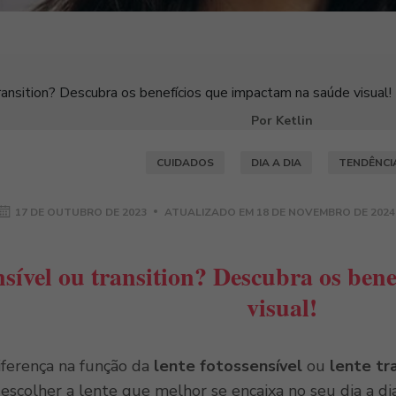
ransition? Descubra os benefícios que impactam na saúde visual!
Por Ketlin
CUIDADOS
DIA A DIA
TENDÊNCI
17 DE OUTUBRO DE 2023
ATUALIZADO EM
18 DE NOVEMBRO DE 2024
nsível ou transition? Descubra os ben
visual!
iferença na função da
lente fotossensível
ou
lente tr
escolher a lente que melhor se encaixa no seu dia a dia