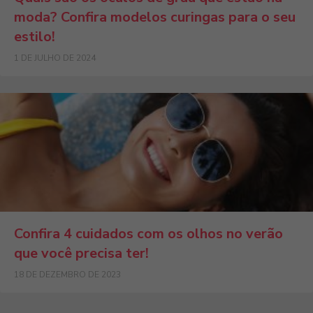
moda? Confira modelos curingas para o seu
estilo!
1 DE JULHO DE 2024
Confira 4 cuidados com os olhos no verão
que você precisa ter!
18 DE DEZEMBRO DE 2023