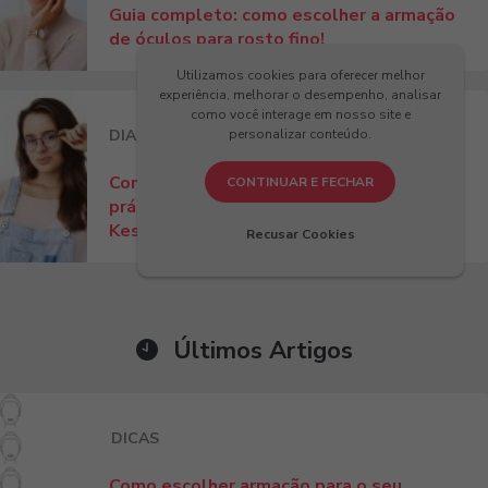
Guia completo: como escolher a armação
de óculos para rosto fino!
Utilizamos cookies para oferecer melhor
experiência, melhorar o desempenho, analisar
como você interage em nosso site e
personalizar conteúdo.
DIA A DIA
DICAS
Como ajustar óculos no nariz? Dicas
CONTINUAR E FECHAR
práticas para conforto e estilo com
Kessy!
Recusar Cookies
Últimos Artigos
DICAS
Como escolher armação para o seu