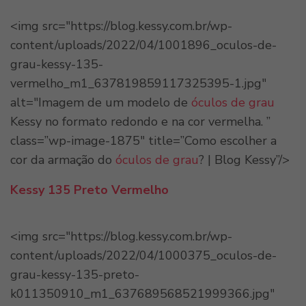
<img src="https://blog.kessy.com.br/wp-
content/uploads/2022/04/1001896_oculos-de-
grau-kessy-135-
vermelho_m1_637819859117325395-1.jpg"
alt="Imagem de um modelo de
óculos de grau
Kessy no formato redondo e na cor vermelha. ”
class=”wp-image-1875″ title=”Como escolher a
cor da armação do
óculos de grau
? | Blog Kessy”/>
Kessy 135 Preto Vermelho
<img src="https://blog.kessy.com.br/wp-
content/uploads/2022/04/1000375_oculos-de-
grau-kessy-135-preto-
k011350910_m1_637689568521999366.jpg"