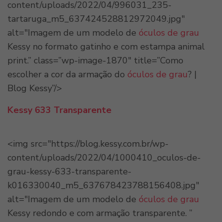
content/uploads/2022/04/996031_235-
tartaruga_m5_637424528812972049.jpg"
alt="Imagem de um modelo de
óculos de grau
Kessy no formato gatinho e com estampa animal
print.” class=”wp-image-1870″ title=”Como
escolher a cor da armação do
óculos de grau
? |
Blog Kessy”/>
Kessy 633 Transparente
<img src="https://blog.kessy.com.br/wp-
content/uploads/2022/04/1000410_oculos-de-
grau-kessy-633-transparente-
k016330040_m5_637678423788156408.jpg"
alt="Imagem de um modelo de
óculos de grau
Kessy redondo e com armação transparente. ”