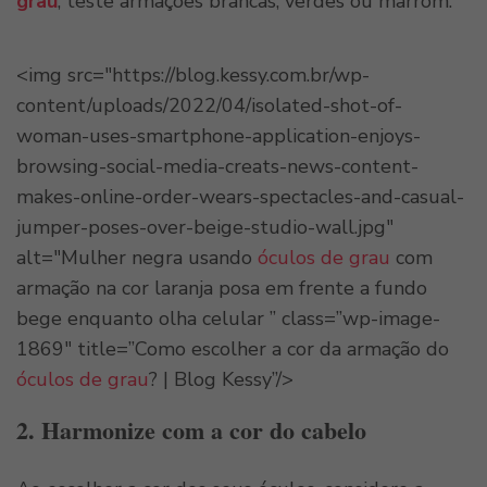
grau
, teste armações brancas, verdes ou marrom.
<img src="https://blog.kessy.com.br/wp-
content/uploads/2022/04/isolated-shot-of-
woman-uses-smartphone-application-enjoys-
browsing-social-media-creats-news-content-
makes-online-order-wears-spectacles-and-casual-
jumper-poses-over-beige-studio-wall.jpg"
alt="Mulher negra usando
óculos de grau
com
armação na cor laranja posa em frente a fundo
bege enquanto olha celular ” class=”wp-image-
1869″ title=”Como escolher a cor da armação do
óculos de grau
? | Blog Kessy”/>
2.
Harmonize com a cor do cabelo