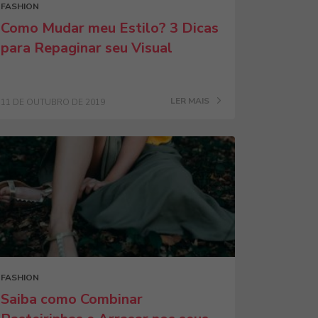
FASHION
Como Mudar meu Estilo? 3 Dicas
para Repaginar seu Visual
LER MAIS
11 DE OUTUBRO DE 2019
FASHION
Saiba como Combinar