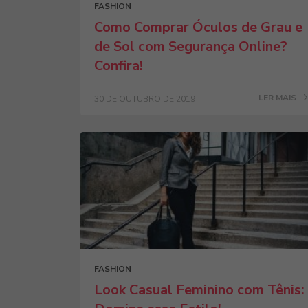
FASHION
Como Comprar Óculos de Grau e
de Sol com Segurança Online?
Confira!
LER MAIS
30 DE OUTUBRO DE 2019
FASHION
Look Casual Feminino com Tênis: