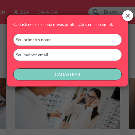
ON
BELEZA
DIA A DIA
Cadastre-se e receba novas publicações em seu email.
Digite
seu
nome
Digite
seu
email
CADASTRAR