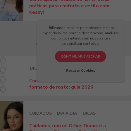
práticas para conforto e estilo com
Kessy!
Utilizamos cookies para oferecer melhor
experiência, melhorar o desempenho, analisar
como você interage em nosso site e
Últimos Artigos
personalizar conteúdo.
CONTINUAR E FECHAR
DICAS
Recusar Cookies
Como escolher armação para o seu
formato de rosto: guia 2026
CUIDADOS
DIA A DIA
DICAS
Cuidados com os Olhos Durante a