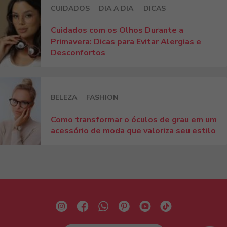
CUIDADOS
DIA A DIA
DICAS
Cuidados com os Olhos Durante a
Primavera: Dicas para Evitar Alergias e
Desconfortos
BELEZA
FASHION
Como transformar o óculos de grau em um
acessório de moda que valoriza seu estilo