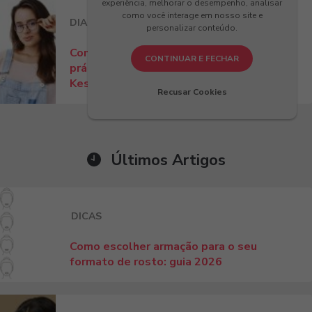
experiência, melhorar o desempenho, analisar
como você interage em nosso site e
DIA A DIA
DICAS
personalizar conteúdo.
Como ajustar óculos no nariz? Dicas
CONTINUAR E FECHAR
práticas para conforto e estilo com
Kessy!
Recusar Cookies
Últimos Artigos
DICAS
Como escolher armação para o seu
formato de rosto: guia 2026