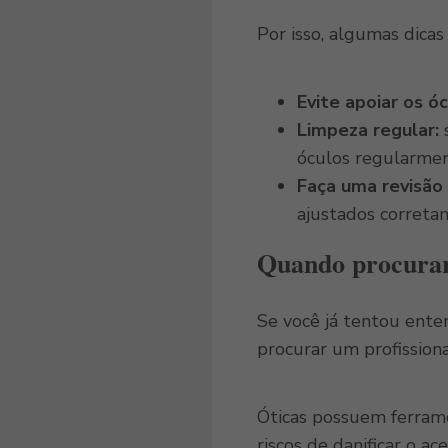
Por isso, algumas dicas
Evite apoiar os ó
Limpeza regular:
s
óculos regularme
Faça uma revisão 
ajustados correta
Quando procurar 
Se você já tentou ent
procurar um profissiona
Óticas possuem ferrame
riscos de danificar o ace