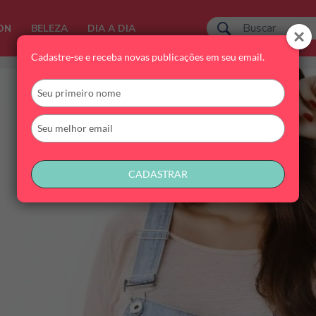
ON
BELEZA
DIA A DIA
Cadastre-se e receba novas publicações em seu email.
Digite
seu
nome
Digite
seu
email
CADASTRAR