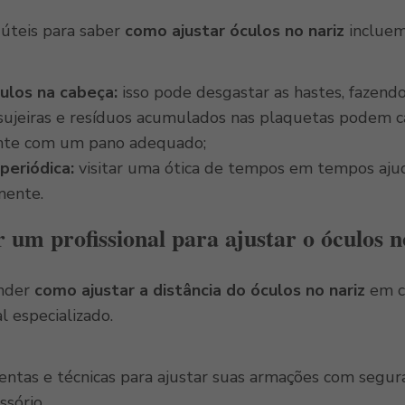
 úteis para saber
como ajustar óculos no nariz​
incluem
culos na cabeça:
isso pode desgastar as hastes, fazend
ujeiras e resíduos acumulados nas plaquetas podem ca
nte com um pano adequado;
periódica:
visitar uma ótica de tempos em tempos ajud
mente.
um profissional para ajustar o óculos n
ender
como ajustar a distância do óculos no nariz
em ca
l especializado.
ntas e técnicas para ajustar suas armações com segur
ssório.