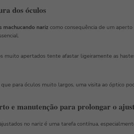
ura dos óculos
s machucando nariz
como consequência de um aperto ex
ssencial.
os muito apertados tente afastar ligeiramente as haste
ue para óculos muito largos, uma visita ao óptico pode
rto e manutenção para prolongar o ajus
justados no nariz é uma tarefa contínua, especialmente