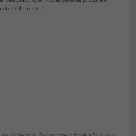
 ar descolado que muitas pessoas procuram
 de estilo, é esse!
ga há décadas. Felizmente, a fabricação com o