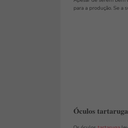
Apesar de serem bem d
para a produção. Se a s
Óculos tartaruga
Os óculos
tartaruga
lev