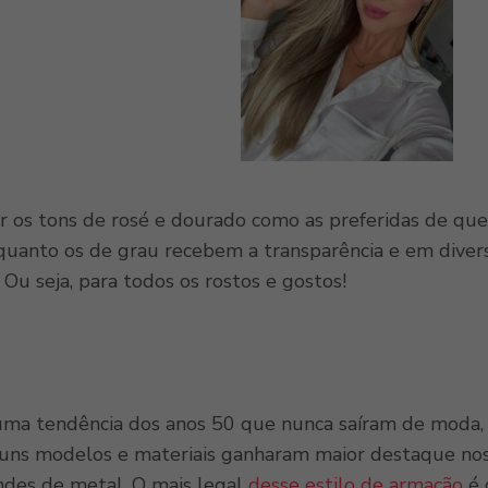
 os tons de rosé e dourado como as preferidas de que
uanto os de grau recebem a transparência e em divers
 Ou seja, para todos os rostos e gostos!
ma tendência dos anos 50 que nunca saíram de moda, s
uns modelos e materiais ganharam maior destaque nos 
ndes de metal. O mais legal
desse estilo de armação
é 