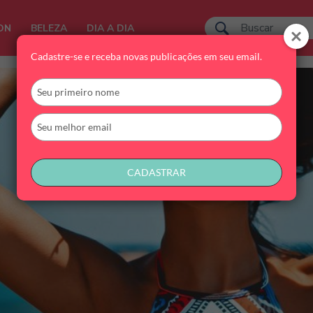
ON
BELEZA
DIA A DIA
Cadastre-se e receba novas publicações em seu email.
Digite
seu
nome
Digite
seu
email
CADASTRAR