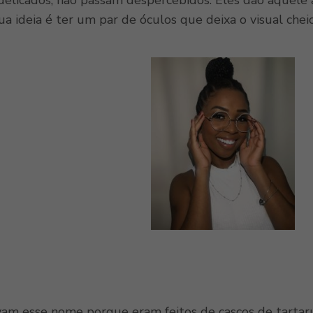
elicados, não passam despercebidos. Eles dão aquele
ua ideia é ter um par de óculos que deixa o visual cheio
am esse nome porque eram feitos de cascos de tartaru