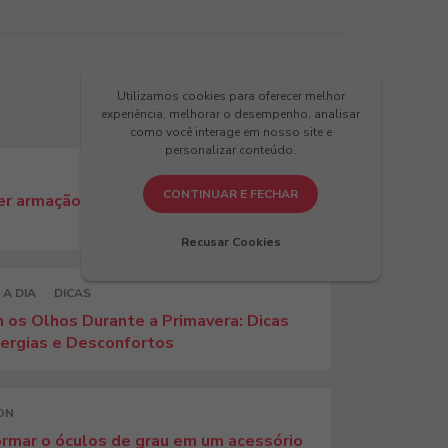
Utilizamos cookies para oferecer melhor
experiência, melhorar o desempenho, analisar
como você interage em nosso site e
personalizar conteúdo.
CONTINUAR E FECHAR
r armação para o seu formato de rosto:
Recusar Cookies
 A DIA
DICAS
 os Olhos Durante a Primavera: Dicas
lergias e Desconfortos
ON
rmar o óculos de grau em um acessório