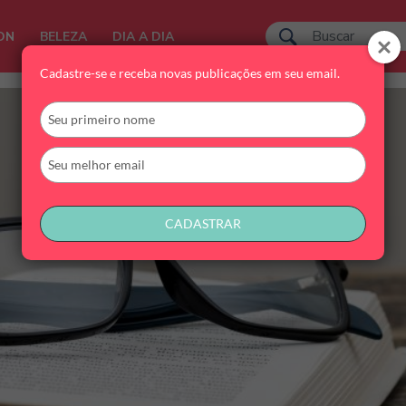
ON
BELEZA
DIA A DIA
Cadastre-se e receba novas publicações em seu email.
Digite
seu
nome
Digite
seu
email
CADASTRAR