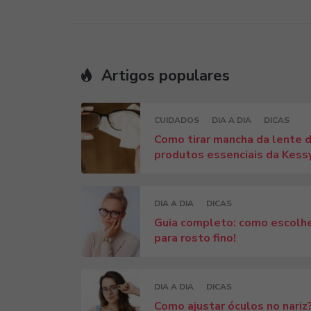
Artigos populares
CUIDADOS
DIA A DIA
DICAS
Como tirar mancha da lente d
produtos essenciais da Kess
DIA A DIA
DICAS
Guia completo: como escolhe
para rosto fino!
DIA A DIA
DICAS
Como ajustar óculos no nariz?