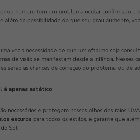
her ou homem tem um problema ocular confirmado e nã
que além da possibilidade de que seu grau aumente, v
s uma vez a necessidade de que um oftalmo seja consult
emas de visão se manifestam desde a infância. Nesses c
res serão as chances de correção do problema, ou de a
l é apenas estético
ão necessários e protegem nossos olhos dos raios UV
ulos escuros
para todos os estilos, e garante que além
do Sol.