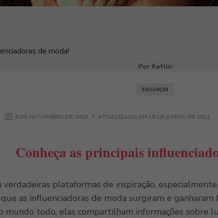
luenciadoras de moda!
Por Ketlin
FASHION
6 DE NOVEMBRO DE 2020
ATUALIZADO EM
16 DE JUNHO DE 2021
Conheça as principais influenciad
am verdadeiras plataformas de inspiração, especialment
il que as influenciadoras de moda surgiram e ganhara
lo mundo todo, elas compartilham informações sobre lug