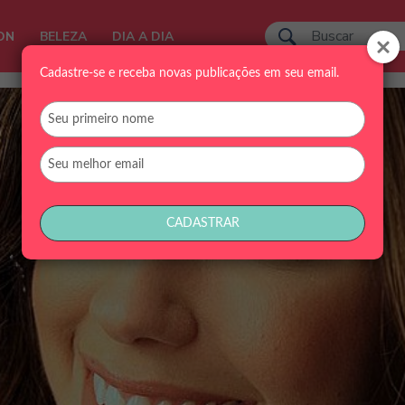
ON
BELEZA
DIA A DIA
Cadastre-se e receba novas publicações em seu email.
Digite
seu
nome
Digite
seu
email
CADASTRAR