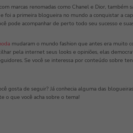
s com marcas renomadas como Chanel e Dior, também sa
 foi a primeira blogueira no mundo a conquistar a capa
ocê pode acompanhar de perto todo seu sucesso e suas
moda
mudaram o mundo fashion que antes era muito con
tilhar pela internet seus looks e opiniões, elas democra
eguidores. Se você se interessa por conteúdo sobre ten
você gosta de seguir? Já conhecia alguma das blogueir
e o que você acha sobre o tema!