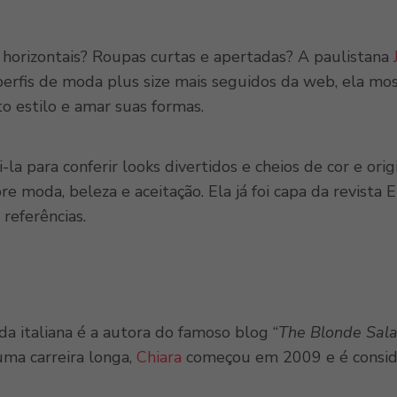
s horizontais? Roupas curtas e apertadas? A paulistana
erfis de moda plus size mais seguidos da web, ela mos
o estilo e amar suas formas.
-la para conferir looks divertidos e cheios de cor e or
obre moda, beleza e aceitação. Ela já foi capa da revi
 referências.
a italiana é a autora do famoso blog “
T
he Blonde Sal
uma carreira longa,
Chiara
começou em 2009 e é consid