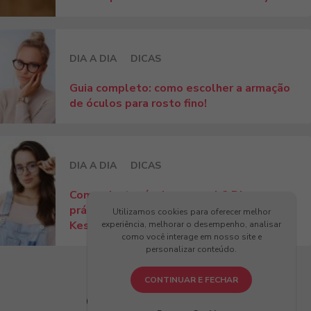
DIA A DIA
DICAS
Guia completo: como escolher a armação
de óculos para rosto fino!
DIA A DIA
DICAS
Como ajustar óculos no nariz? Dicas
práticas para conforto e estilo com
Utilizamos cookies para oferecer melhor
Kessy!
experiência, melhorar o desempenho, analisar
como você interage em nosso site e
personalizar conteúdo.
CONTINUAR E FECHAR
Últimos Artigos