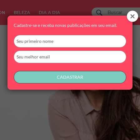
ON
BELEZA
DIA A DIA
Cadastre-se e receba novas publicações em seu email.
Digite
seu
nome
Digite
seu
email
CADASTRAR