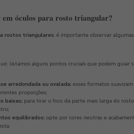
 em óculos para rosto triangular?
a rostos triangulares
, é importante observar algumas
guir, listamos alguns pontos cruciais que podem guiar 
se arredondada ou ovalada:
esses formatos suavizam a
erentes proporções;
s baixas:
para tirar o foco da parte mais larga do rosto,
ntro;
tos equilibrados:
opte por cores neutras e acabament
esta.