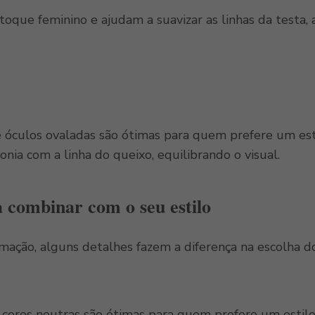
 toque feminino e ajudam a suavizar as linhas da tes
e óculos ovaladas são ótimas para quem prefere um est
monia com a linha do queixo, equilibrando o visual.
a combinar com o seu estilo
ação, alguns detalhes fazem a diferença na escolha 
 cores neutras são ótimas para quem prefere um estilo 