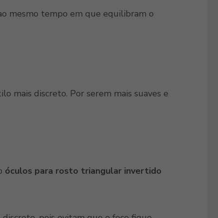
ta, ao mesmo tempo em que equilibram o
ilo mais discreto. Por serem mais suaves e
do
óculos para rosto triangular invertido
discreto, pois evitam que o foco fique