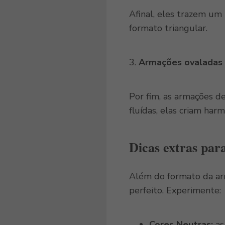
Afinal, eles trazem um
formato triangular.
3.
Armações ovaladas
Por fim, as armações d
fluídas, elas criam har
Dicas extras par
Além do formato da arm
perfeito. Experimente:
Cores Neutras:
as