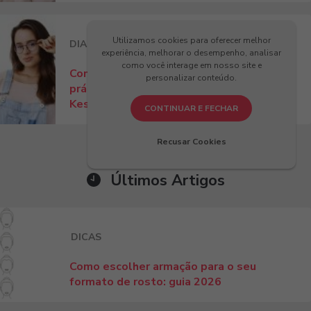
Utilizamos cookies para oferecer melhor
DIA A DIA
DICAS
experiência, melhorar o desempenho, analisar
como você interage em nosso site e
Como ajustar óculos no nariz? Dicas
personalizar conteúdo.
práticas para conforto e estilo com
Kessy!
CONTINUAR E FECHAR
Recusar Cookies
Últimos Artigos
DICAS
Como escolher armação para o seu
formato de rosto: guia 2026