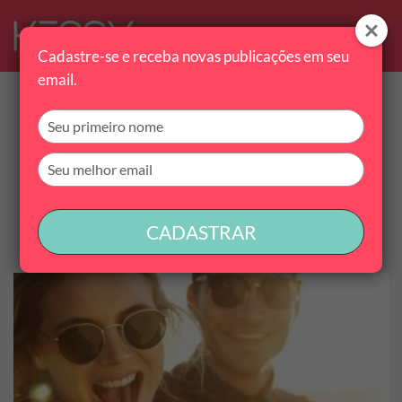
Cadastre-se e receba novas publicações em seu
email.
Categoria
Digite
seu
nome
Digite
seu
email
CADASTRAR
Encontramos 43 conteúdos