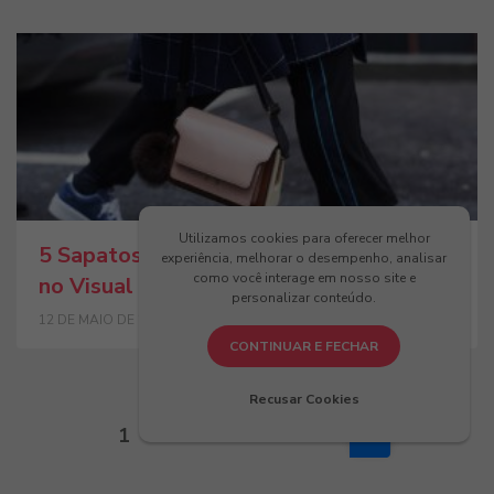
Utilizamos cookies para oferecer melhor
5 Sapatos Atemporais para Dar um Up
experiência, melhorar o desempenho, analisar
como você interage em nosso site e
no Visual
personalizar conteúdo.
12 DE MAIO DE 2019
CONTINUAR E FECHAR
Recusar Cookies
1
…
3
4
5