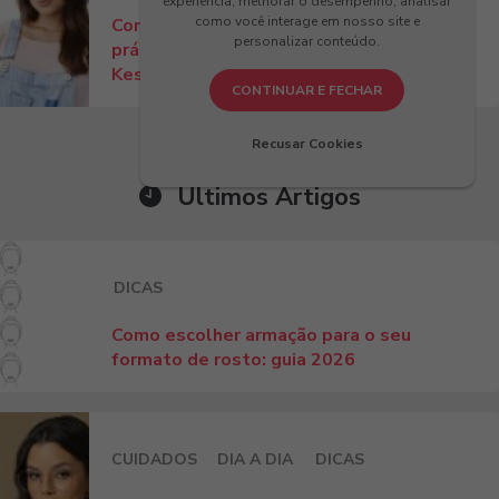
experiência, melhorar o desempenho, analisar
como você interage em nosso site e
Como ajustar óculos no nariz? Dicas
personalizar conteúdo.
práticas para conforto e estilo com
Kessy!
CONTINUAR E FECHAR
Recusar Cookies
Últimos Artigos
DICAS
Como escolher armação para o seu
formato de rosto: guia 2026
CUIDADOS
DIA A DIA
DICAS