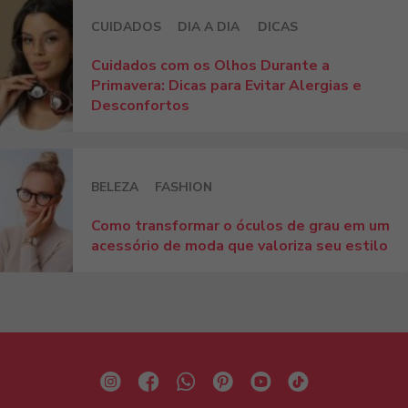
CUIDADOS
DIA A DIA
DICAS
Cuidados com os Olhos Durante a
Primavera: Dicas para Evitar Alergias e
Desconfortos
BELEZA
FASHION
Como transformar o óculos de grau em um
acessório de moda que valoriza seu estilo