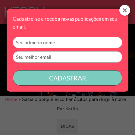
Cadastre-se e receba novas publicações em seu
email.
Digite
seu
nome
Digite
seu
email
CADASTRAR
Home
»
Saiba o porquê escolher óculos para dirigir à noite
Por Ketlin
DICAS