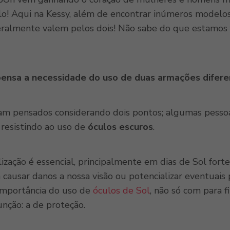
o! Aqui na Kessy, além de encontrar inúmeros modelo
eralmente valem pelos dois! Não sabe do que estamos 
pensa a necessidade do uso de duas armações difer
m pensados considerando dois pontos; algumas pessoa
resistindo ao uso de
óculos escuros
.
ização é essencial, principalmente em dias de Sol for
 causar danos a nossa visão ou potencializar eventuais 
importância do uso de
óculos de Sol
, não só com para f
nção: a de proteção.