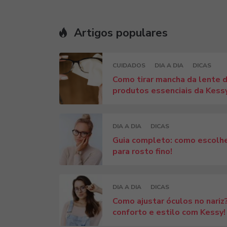
Artigos populares
CUIDADOS
DIA A DIA
DICAS
Como tirar mancha da lente d
produtos essenciais da Kess
DIA A DIA
DICAS
Guia completo: como escolhe
para rosto fino!
DIA A DIA
DICAS
Como ajustar óculos no nariz?
conforto e estilo com Kessy