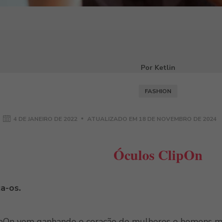
Por Ketlin
FASHION
4 DE JANEIRO DE 2022
ATUALIZADO EM
18 DE NOVEMBRO DE 2024
Óculos ClipOn
a-os.
lipOn vem ganhando o coração de mulheres e homens m