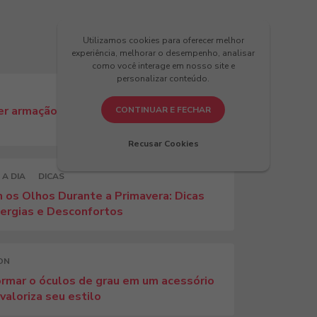
Utilizamos cookies para oferecer melhor
experiência, melhorar o desempenho, analisar
como você interage em nosso site e
personalizar conteúdo.
r armação para o seu formato de rosto:
CONTINUAR E FECHAR
Recusar Cookies
 A DIA
DICAS
 os Olhos Durante a Primavera: Dicas
lergias e Desconfortos
ON
rmar o óculos de grau em um acessório
aloriza seu estilo