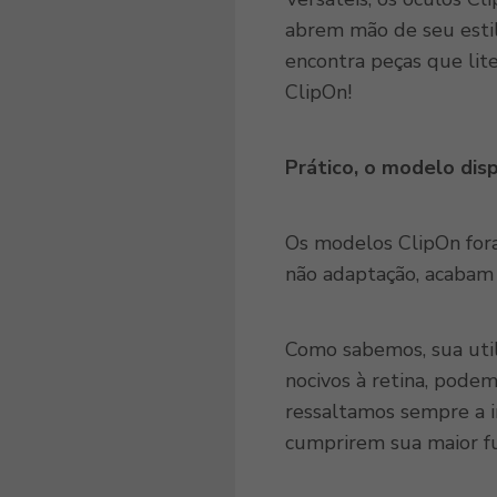
abrem mão de seu estil
encontra peças que lit
ClipOn!
Prático, o modelo dis
Os modelos ClipOn fora
não adaptação, acabam 
Como sabemos, sua util
nocivos à retina, podem
ressaltamos sempre a 
cumprirem sua maior fu