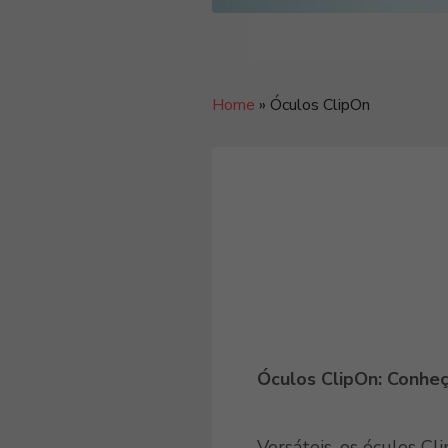
Home
»
Óculos ClipOn
Óculos ClipOn: Conheç
Versáteis, os óculos C