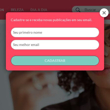
ON
BELEZA
DIA A DIA
Cadastre-se e receba novas publicações em seu email.
Digite
seu
nome
Digite
seu
email
CADASTRAR