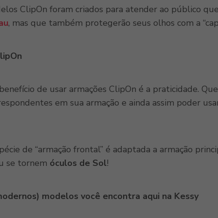
elos ClipOn foram criados para atender ao público qu
au
, mas que também protegerão seus olhos com a “capi
lipOn
benefício de usar armações ClipOn é a praticidade. Q
rrespondentes em sua armação e ainda assim poder usar 
écie de “armação frontal” é adaptada a armação princi
au se tornem
óculos de Sol
!
modernos) modelos você encontra aqui na Kessy