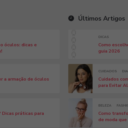
Últimos Artigos
DICAS
o óculos: dicas e
Como escolhe
y!
guia 2026
CUIDADOS
DIA
r a armação de óculos
Cuidados com
para Evitar A
BELEZA
FASHI
 Dicas práticas para
Como transfo
!
de moda que v