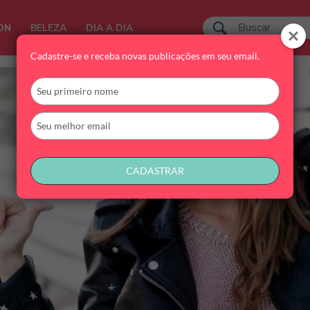
ON
BELEZA
DIA A DIA
Cadastre-se e receba novas publicações em seu email.
Digite
seu
nome
Digite
seu
email
CADASTRAR