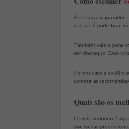
Como escolher
ó
Pronta para aprender 
isso, você pode tirar 
Também vale a pena comp
em destaque. Caso sej
Porém, caso a evidênci
conferir as recomenda
Quais são os me
O rosto redondo é aque
bochechas proeminentes