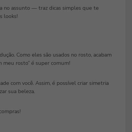
ta no assunto — traz dicas simples que te
s looks!
odução. Como eles são usados no rosto, acabam
 meu rosto” é super comum!
e com você. Assim, é possível criar simetria
izar sua beleza.
s compras!