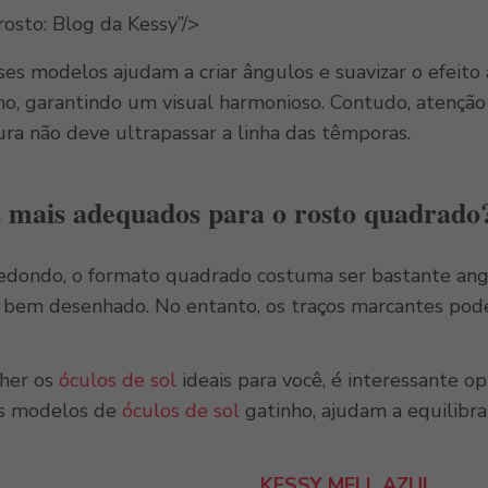
rosto: Blog da Kessy”/>
sses modelos ajudam a criar ângulos e suavizar o efeit
ino, garantindo um visual harmonioso. Contudo, atençã
ura não deve ultrapassar a linha das têmporas.
s mais adequados para o rosto quadrado
redondo, o formato quadrado costuma ser bastante angu
bem desenhado. No entanto, os traços marcantes podem
lher os
óculos de sol
ideais para você, é interessante o
os modelos de
óculos de sol
gatinho, ajudam a equilibra
KESSY MELL AZUL