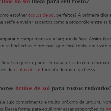
culos de sol
ideal para seu rosto?
como escolher
óculos de sol
perfeitos? A primeira dica 
uma
selfie
e avaliar aspectos como a proporção entre as 
arar o comprimento e a largura da face. Assim, ficará 
am as bochechas, é provável que você tenha um rosto 
a fique no queixo, pode ser caracterizado como format
ções de
óculos de sol
formato do rosto da Kessy!
lhores
óculos de sol
para rostos redondos
le cujo comprimento é muito próximo da largura. Nor
. Dessa forma, para equilibrar essas proporções, os
óc