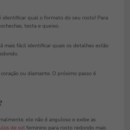
é identificar qual o formato do seu rosto! Para
bochechas, testa e queixo.
mais fácil identificar quais os detalhes estão
redondo.
o coração ou diamante. O próximo passo é
?
malmente, ele não é anguloso e exibe as
ulos de sol
feminino para rosto redondo mais