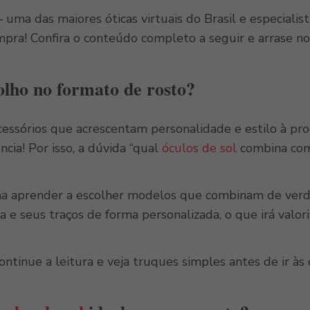
 uma das maiores óticas virtuais do Brasil e especialis
mpra! Confira o conteúdo completo a seguir e arrase no
 olho no formato de rosto?
cessórios que acrescentam personalidade e estilo à pr
cia! Por isso, a dúvida “qual
óculos de sol
combina com
na aprender a escolher modelos que combinam de verdad
ça e seus traços de forma personalizada, o que irá valor
ontinue a leitura e veja truques simples antes de ir à