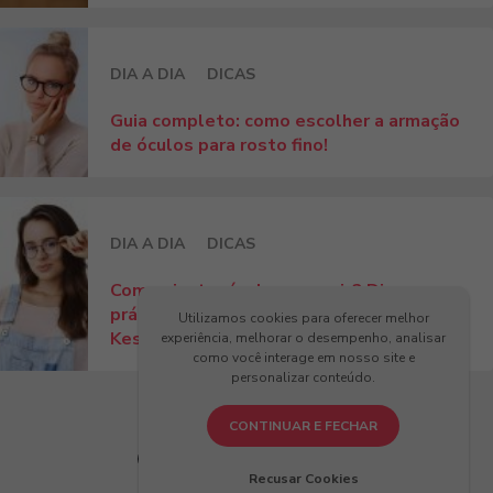
DIA A DIA
DICAS
Guia completo: como escolher a armação
de óculos para rosto fino!
DIA A DIA
DICAS
Como ajustar óculos no nariz? Dicas
práticas para conforto e estilo com
Utilizamos cookies para oferecer melhor
Kessy!
experiência, melhorar o desempenho, analisar
como você interage em nosso site e
personalizar conteúdo.
CONTINUAR E FECHAR
Últimos Artigos
Recusar Cookies