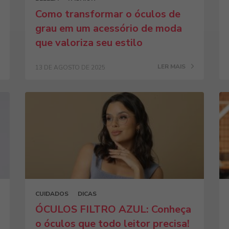
Como transformar o óculos de
grau em um acessório de moda
que valoriza seu estilo
LER MAIS
13 DE AGOSTO DE 2025
CUIDADOS
DICAS
ÓCULOS FILTRO AZUL: Conheça
o óculos que todo leitor precisa!