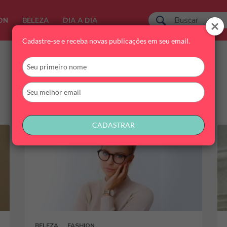
ON
BELEZA
DIA A DIA
Cadastre-se e receba novas publicações em seu email.
Digite
seu
nome
Digite
seu
email
CADASTRAR
BELEZA
FASHION