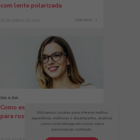
com lente polarizada
LER MAIS
26 DE JUNHO DE 2023
DIA A DIA
Como escolher óculos de grau
Utilizamos cookies para oferecer melhor
para rosto oval?
experiência, melhorar o desempenho, analisar
como você interage em nosso site e
personalizar conteúdo.
LER MAIS