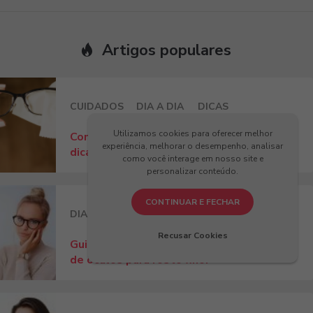
Artigos populares
CUIDADOS
DIA A DIA
DICAS
Utilizamos cookies para oferecer melhor
Como tirar mancha da lente do óculos:
experiência, melhorar o desempenho, analisar
dicas e produtos essenciais da Kessy!
como você interage em nosso site e
personalizar conteúdo.
CONTINUAR E FECHAR
DIA A DIA
DICAS
Recusar Cookies
Guia completo: como escolher a armação
de óculos para rosto fino!