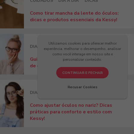
CUIDADOS
DIA A DIA
DICAS
Como tirar mancha da lente do óculos:
dicas e produtos essenciais da Kessy!
Utilizamos cookies para oferecer melhor
DIA A DIA
DICAS
experiência, melhorar o desempenho, analisar
como você interage em nosso site e
Guia completo: como escolher a armação
personalizar conteúdo.
de óculos para rosto fino!
CONTINUAR E FECHAR
Recusar Cookies
DIA A DIA
DICAS
Como ajustar óculos no nariz? Dicas
práticas para conforto e estilo com
Kessy!