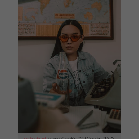
óculos de sol
da moda” width=”334″ height=”501″>