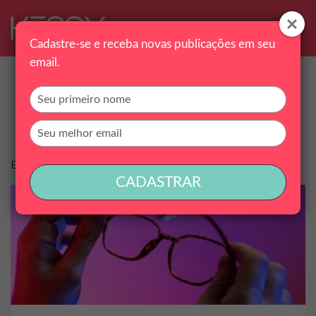
Cadastre-se e receba novas publicações em seu
email.
Tag:
óculos do momento
Digite
seu
nome
Digite
seu
email
Encontramos 1 conteúdo
CADASTRAR