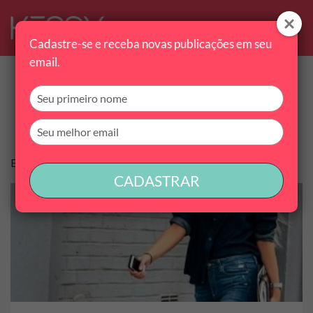
Cadastre-se e receba novas publicações em seu
email.
Tag:
tendencia de moda
Digite
seu
nome
Digite
seu
email
Encontramos 1 conteúdo
CADASTRAR