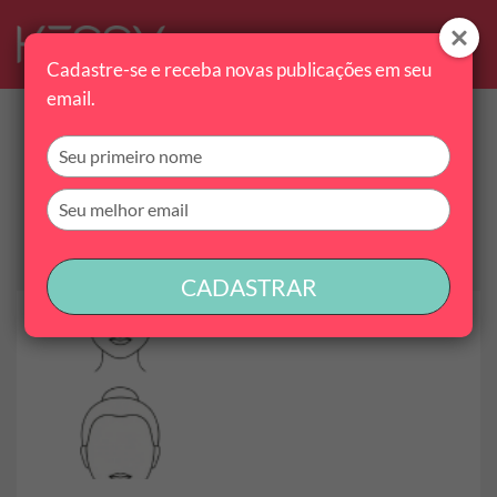
Cadastre-se e receba novas publicações em seu
email.
Tag:
formato de rosto
Digite
seu
nome
Digite
seu
email
Encontramos 2 conteúdos
CADASTRAR