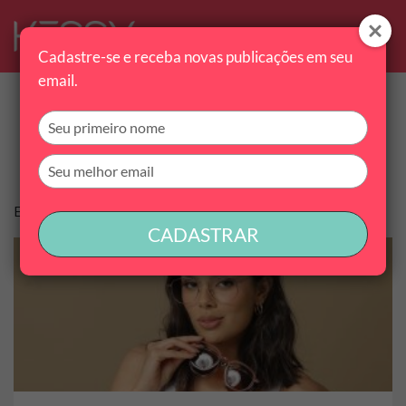
Cadastre-se e receba novas publicações em seu
email.
Tag:
dicas
Digite
seu
nome
Digite
seu
email
Encontramos 1 conteúdo
CADASTRAR